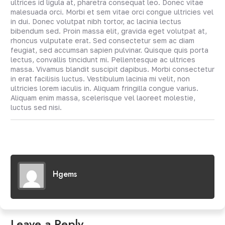
ultrices id ligula at, pharetra consequat leo. Donec vitae
malesuada orci. Morbi et sem vitae orci congue ultricies vel
in dui. Donec volutpat nibh tortor, ac lacinia lectus
bibendum sed. Proin massa elit, gravida eget volutpat at,
rhoncus vulputate erat. Sed consectetur sem ac diam
feugiat, sed accumsan sapien pulvinar. Quisque quis porta
lectus, convallis tincidunt mi. Pellentesque ac ultrices
massa. Vivamus blandit suscipit dapibus. Morbi consectetur
in erat facilisis luctus. Vestibulum lacinia mi velit, non
ultricies lorem iaculis in. Aliquam fringilla congue varius.
Aliquam enim massa, scelerisque vel laoreet molestie,
luctus sed nisi.
Hgems
Leave a Reply