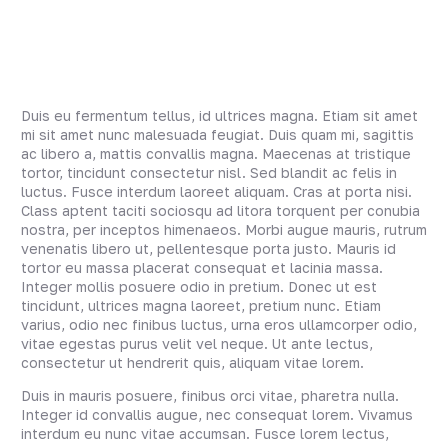
Duis eu fermentum tellus, id ultrices magna. Etiam sit amet
mi sit amet nunc malesuada feugiat. Duis quam mi, sagittis
ac libero a, mattis convallis magna. Maecenas at tristique
tortor, tincidunt consectetur nisl. Sed blandit ac felis in
luctus. Fusce interdum laoreet aliquam. Cras at porta nisi.
Class aptent taciti sociosqu ad litora torquent per conubia
nostra, per inceptos himenaeos. Morbi augue mauris, rutrum
venenatis libero ut, pellentesque porta justo. Mauris id
tortor eu massa placerat consequat et lacinia massa.
Integer mollis posuere odio in pretium. Donec ut est
tincidunt, ultrices magna laoreet, pretium nunc. Etiam
varius, odio nec finibus luctus, urna eros ullamcorper odio,
vitae egestas purus velit vel neque. Ut ante lectus,
consectetur ut hendrerit quis, aliquam vitae lorem.
Duis in mauris posuere, finibus orci vitae, pharetra nulla.
Integer id convallis augue, nec consequat lorem. Vivamus
interdum eu nunc vitae accumsan. Fusce lorem lectus,