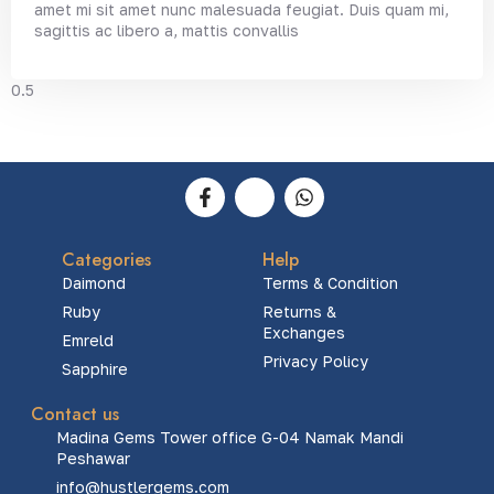
amet mi sit amet nunc malesuada feugiat. Duis quam mi,
sagittis ac libero a, mattis convallis
Categories
Help
Daimond
Terms & Condition
Ruby
Returns &
Exchanges
Emreld
Privacy Policy
Sapphire
Contact us
Madina Gems Tower office G-04 Namak Mandi
Peshawar
info@hustlergems.com